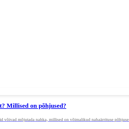
? Millised on põhjused?
did võivad mõjutada nahka, millised on võimalikud nahaärrituse põhjuse