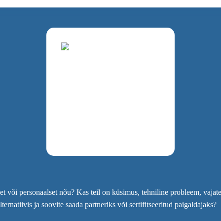
t või personaalset nõu? Kas teil on küsimus, tehniline probleem, vajat
natiivis ja soovite saada partneriks või sertifitseeritud paigaldajaks?