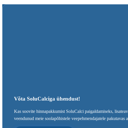
Võta SoluCalciga ühendust!
Kas soovite hinnapakkumist SoluCalci paigaldamiseks, lisateave
veendunud meie soolapõhistele veepehmendajatele pakutavas alter