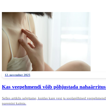
12. november 2025
Kas veepehmendi võib põhjustada nahaärritust
Selles artiklis selgitame, kuidas kare vesi ja soolapõhised veepehmen
paremini kaitsta.