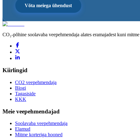
Võta meiega ühendust
CO₂-põhine soolavaba veepehmendaja alates eramajadest kuni mitme ko
Kiirlingid
CO2 veepehmendaja
Blogi
Tagasiside
KKK
Meie veepehmendajad
Soolavaba veepehmendaja
Elamud
Mitme korteriga hooned