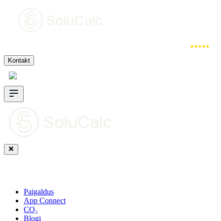
Paigaldus
App Connect
CO₂
Arvustused
Kontakt
Eesti
Estonia
Paigaldus
App Connect
CO₂
Blogi